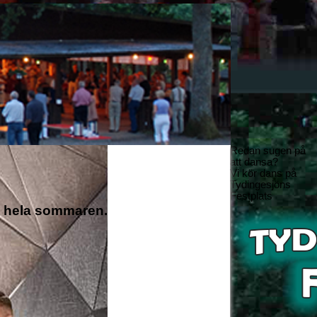
Redan sugen på
att dansa?
Vi kör dans på
Tydingesjöns
Festplats
30 hela sommaren.