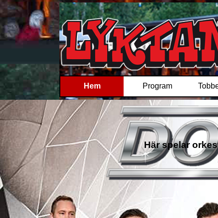
Vilshult
Hem
Program
Tobbe
Här spelar orkes