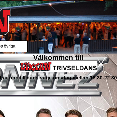
s övriga
Välkommen till
trar upp till dans varje onsdag mellan 18.30-22.